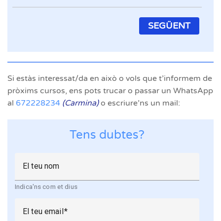
SEGÜENT
Si estàs interessat/da en això o vols que t’informem de
pròxims cursos, ens pots trucar o passar un WhatsApp
al
672228234
(Carmina)
o escriure’ns un mail:
Tens dubtes?
El teu nom
Indica'ns com et dius
El teu email