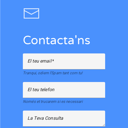
Contacta'ns
El teu email
Tranqui, odiem l'Spam tant com tu!
El teu telefon
Només et trucarem si es necessari
La Teva Consulta