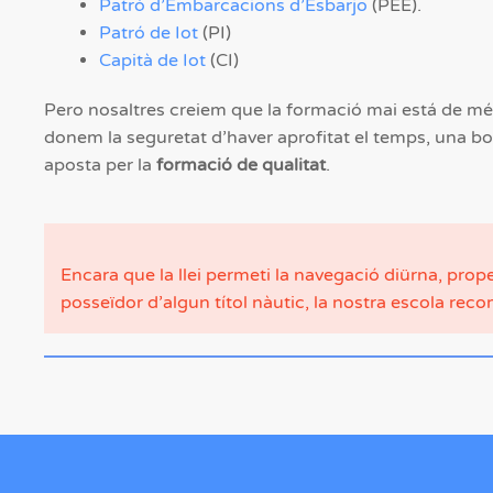
Patró d’Embarcacions d’Esbarjo
(PEE).
Patró de Iot
(PI)
Capità de Iot
(CI)
Pero nosaltres creiem que la formació mai está de més
donem la seguretat d’haver aprofitat el temps, una bon
aposta per la
formació de qualitat
.
Encara que la llei permeti la navegació diürna, pr
posseïdor d’algun títol nàutic, la nostra escola reco