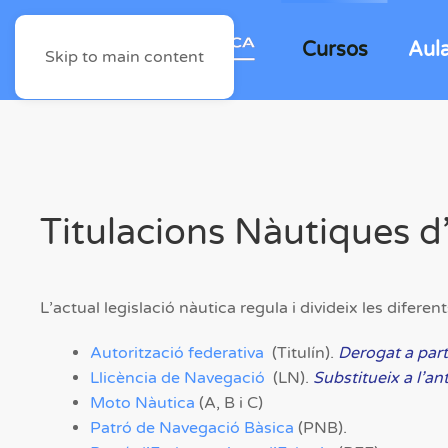
Cursos
Aul
Skip to main content
Titulacions Nàutiques d
L’actual legislació nàutica regula i divideix les difere
Autorització federativa
(Titulín).
Derogat a part
Llicència de Navegació
(LN).
Substitueix a l’ant
Moto Nàutica
(A, B i C)
Patró de Navegació Bàsica
(PNB).