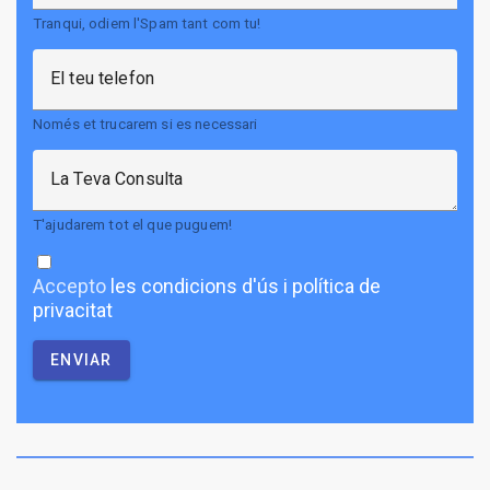
Tranqui, odiem l'Spam tant com tu!
El teu telefon
Només et trucarem si es necessari
La Teva Consulta
T'ajudarem tot el que puguem!
Accepto
les condicions d'ús i política de
privacitat
ENVIAR