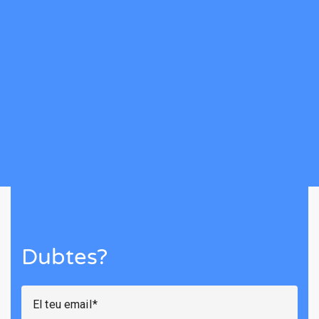
Dubtes?
El teu email