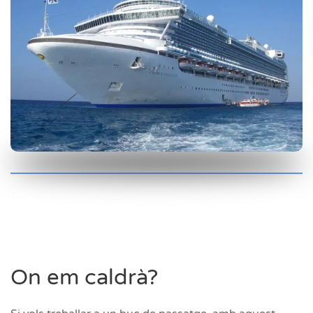
.
On em caldrà?