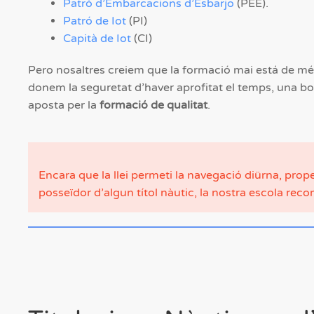
Patró d’Embarcacions d’Esbarjo
(PEE).
Patró de Iot
(PI)
Capità de Iot
(CI)
Pero nosaltres creiem que la formació mai está de més
donem la seguretat d’haver aprofitat el temps, una bon
aposta per la
formació de qualitat
.
Encara que la llei permeti la navegació diürna, pr
posseïdor d’algun títol nàutic, la nostra escola reco