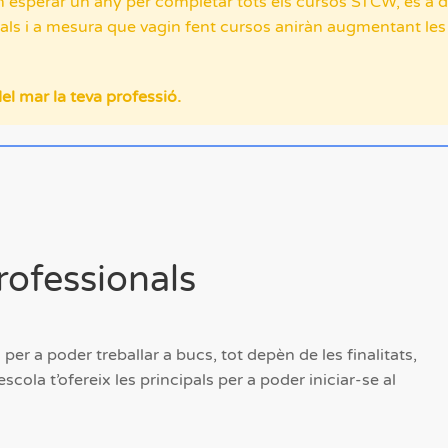
 esperar un any per completar tots els cursos STCW, és a di
nals i a mesura que vagin fent cursos aniràn augmentant le
el mar la teva professió.
rofessionals
 per a poder treballar a bucs, tot depèn de les finalitats,
ola t’ofereix les principals per a poder iniciar-se al