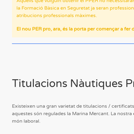
Aquells que vulguin obtenir el PPER no necessitaran
la Formació Bàsica en Seguretat ja seran professio
atribucions professionals màximes.
El nou PER pro, ara, és la porta per començar a fer d
Titulacions Nàutiques P
Existeixen una gran varietat de titulacions / certificats
aquestes són regulades la Marina Mercant. La nostra esc
món laboral.