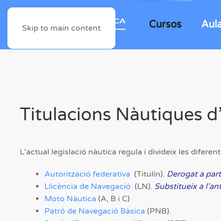
Cursos
Aul
Skip to main content
Titulacions Nàutiques d
L’actual legislació nàutica regula i divideix les difere
Autorització federativa
(Titulín).
Derogat a part
Llicència de Navegació
(LN).
Substitueix a l’ant
Moto Nàutica
(A, B i C)
Patró de Navegació Bàsica
(PNB).