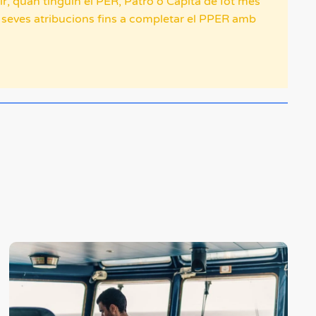
r, quan tinguin el PER, Patró o Capità de Iot més
s seves atribucions fins a completar el PPER amb