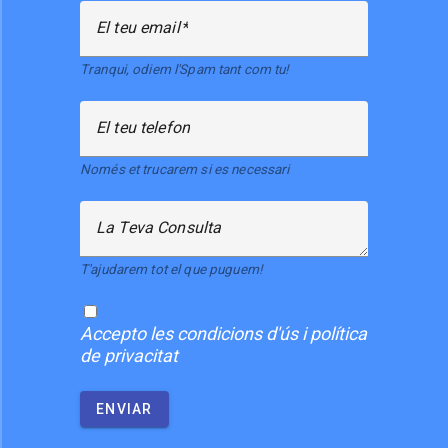
El teu email
Tranqui, odiem l'Spam tant com tu!
El teu telefon
Només et trucarem si es necessari
La Teva Consulta
T'ajudarem tot el que puguem!
Accepto
les condicions d'ús i política
de privacitat
ENVIAR