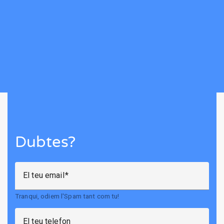
Dubtes?
El teu email
Tranqui, odiem l'Spam tant com tu!
El teu telefon