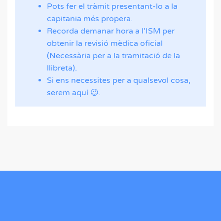
Pots fer el tràmit presentant-lo a la
capitania més propera.
Recorda demanar hora a l’ISM per
obtenir la revisió mèdica oficial
(Necessària per a la tramitació de la
llibreta).
Si ens necessites per a qualsevol cosa,
serem aquí 😉.