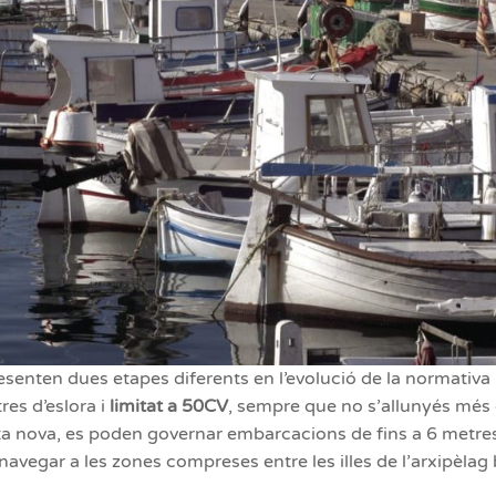
senten dues etapes diferents en l’evolució de la normativa n
es d’eslora i
limitat a 50CV
, sempre que no s’allunyés més d
a nova, es poden governar embarcacions de fins a 6 metres
 navegar a les zones compreses entre les illes de l’arxipèlag