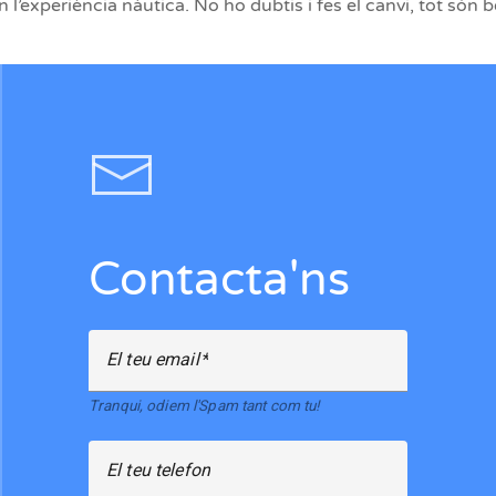
’experiència nàutica. No ho dubtis i fes el canvi, tot són b
Contacta'ns
El teu email
Tranqui, odiem l'Spam tant com tu!
El teu telefon