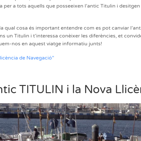
per a tots aquells que posseeixen l’antic Titulin i desitgen
la qual cosa és important entendre com es pot canviar l’antig
ns un Titulin i t’interessa conèixer les diferències, et convid
uem-nos en aquest viatge informatiu junts!
 Llicència de Navegació”
Antic TITULIN i la Nova Lli