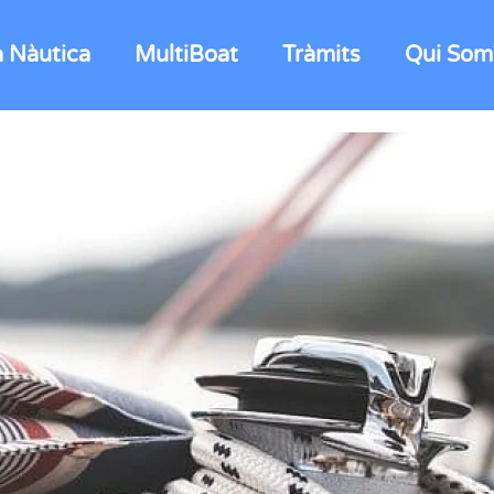
a Nàutica
MultiBoat
Tràmits
Qui Som