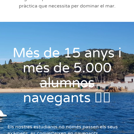
pràctica que necessita per dominar el mar.
Més de 15 anys i
més de 5.000
alumnes
navegants 🧑‍✈️
Els nostres estudiants no només passen els seus
exàmens; es converteixen en navegants