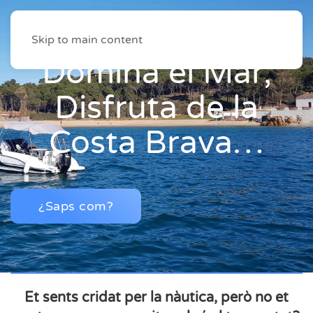
Skip to main content
Domina el Mar,
Disfruta de la
Costa Brava…
¿Saps com?
Et sents cridat per la nàutica, però no et