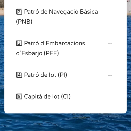
2️⃣ Patró de Navegació Bàsica
(PNB)
3️⃣ Patró d’Embarcacions
d’Esbarjo (PEE)
4️⃣ Patró de Iot (PI)
5️⃣ Capità de Iot (CI)