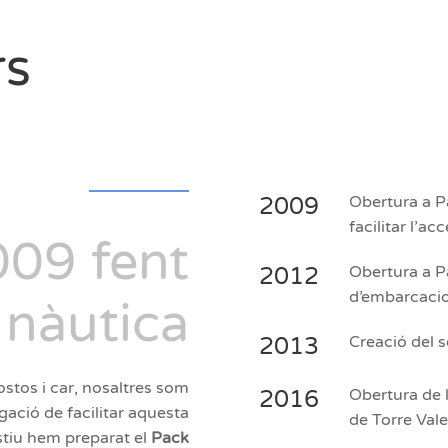
rs
2009
Obertura a Pa
facilitar l’a
009 fent
2012
Obertura a P
d’embarcacio
 nàutica
2013
Creació del 
stos i car, nosaltres som
2016
Obertura de l
gació de facilitar aquesta
de Torre Val
stiu hem preparat el
Pack