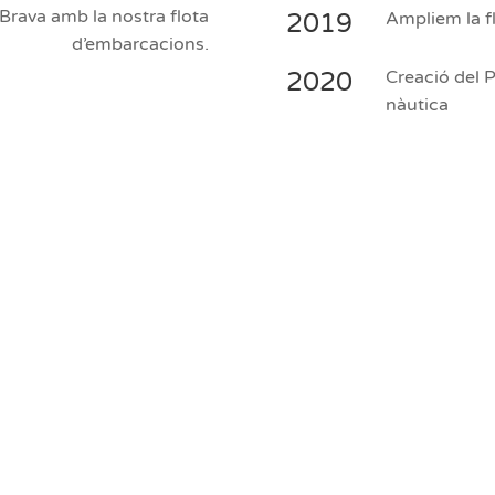
Brava amb la nostra flota
2019
Ampliem la f
d’embarcacions.
2020
Creació del P
nàutica