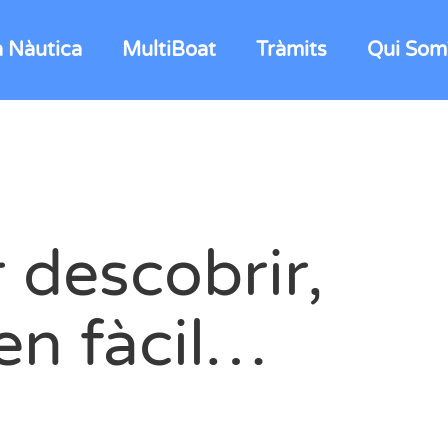
a Nàutica
MultiBoat
Tràmits
Qui Som
 descobrir,
en fàcil…