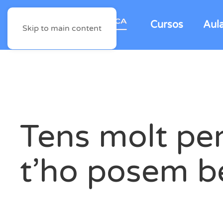
Cursos
Aul
Skip to main content
Tens molt per
t’ho posem b