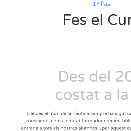
1º Pas
Fes el Cu
Des del 2
costat a la
L’accés al món de la nàutica sempre ha sigut co
conscient i com a entitat formadora tenim l’obli
entrada a tots els nostres alumnes i, per aquest e