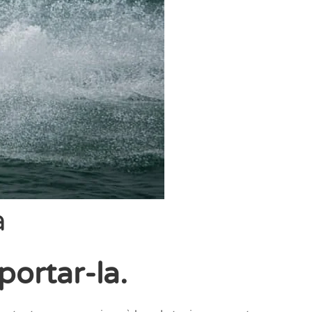
a
portar-la.