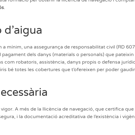
ta formació per obtenir la llicència de navegació i comptar
ós
.
 d’aigua
 a mínim, una assegurança de responsabilitat civil (RD 607/
 pagament dels danys (materials o personals) que pateixin t
ions com robatoris, assistència, danys propis o defensa juríd
ris bé totes les cobertures que t’ofereixen per poder gaud
ecessària
or. A més de la llicència de navegació, que certifica que t
ura, i la documentació acreditativa de l’existència i vigèn