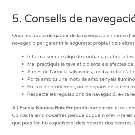
5. Consells de navegaci
Quan es tracta de gaudir de la navegació en moto d’ai
navegació per garantir la seguretat pròpia i dels altre
Informa sempre algú de confiança sobre la teva
Mai practiquis la teva afició sota els efectes de 
A més de l’armilla salvavides, utilitza roba d’abr
Porta amb tu una motxilla amb senyals lluminos
En cas de problemes, no et separis de la teva mo
Respecta les regulacions de navegació, evita l
A l’
Escola Nàutica Baix Empordà
compartim el teu en
Contacta amb nosaltres perquè puguem oferir-te els c
que pots fer-ho a qualsevol dels nostres dos centres: 