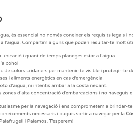
ó
gua, és essencial no només conèixer els requisits legals i n
s a l’aigua. Compartim alguns que poden resultar-te molt úti
 ubicació i quant de temps planeges estar a l’aigua.
l’alcohol.
ic de colors cridaners per mantenir-te visible i protegir-te de
es i aliments energètics en cas d’emergència.
to d’aigua, ni intentis arribar a la costa nedant.
es zones d’alta concentració d’embarcacions i no naveguis e
tusiasme per la navegació i ens comprometem a brindar-te 
oneixements necessaris i puguis sortir a navegar per la
Cos
Palafrugell i Palamós. T’esperem!