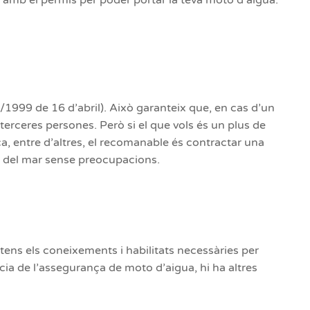
 amb el permís per poder portar la teva moto d’aigua.
1999 de 16 d’abril). Això garanteix que, en cas d’un
erceres persones. Però si el que vols és un plus de
ica, entre d’altres, el recomanable és contractar una
ir del mar sense preocupacions.
ens els coneixements i habilitats necessàries per
cia de l’assegurança de moto d’aigua, hi ha altres