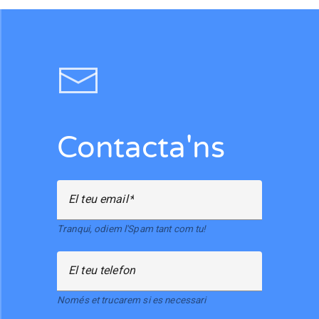
Contacta'ns
El teu email
Tranqui, odiem l'Spam tant com tu!
El teu telefon
Només et trucarem si es necessari