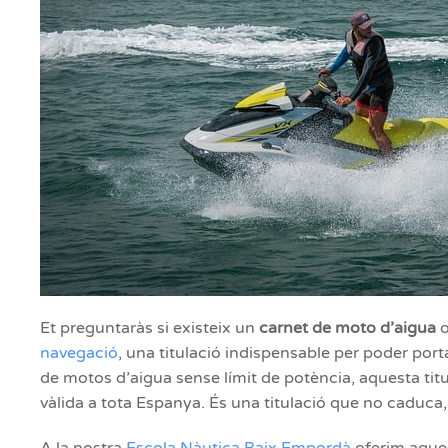
Et preguntaràs si existeix un
carnet de moto d’aigua
o
navegació
, una titulació indispensable per poder port
de motos d’aigua sense límit de potència, aquesta titula
vàlida a tota Espanya. És una titulació que no caduca, 