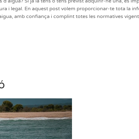
 d’aigua? Si ja la tens o tens previst adquirir-ne una, és 
ra i legal. En aquest post volem proporcionar-te tota la in
igua, amb confiança i complint totes les normatives vigent
ó