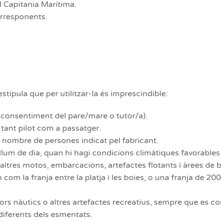
l Capitania Marítima.
orresponents.
tipula que per utilitzar-la és imprescindible:
 consentiment del pare/mare o tutor/a).
tant pilot com a passatger.
nombre de persones indicat pel fabricant.
m de dia, quan hi hagi condicions climàtiques favorables i
ltres motos, embarcacions, artefactes flotants i àrees de 
om la franja entre la platja i les boies, o una franja de 20
rs nàutics o altres artefactes recreatius, sempre que es co
 diferents dels esmentats.