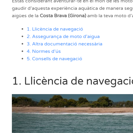
Estàs considerant aventurar-te en el món de les motos
gaudir d’aquesta experiència aquàtica de manera segu
aigües de la
Costa Brava (Girona)
amb la teva moto d’a
1. Llicència de navegació
2. Assegurança de moto d’aigua
3. Altra documentació necessària
4. Normes d’ús
5. Consells de navegació
1. Llicència de navegaci