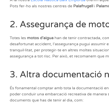
A la nostra
Escola Nàutica Baix Empordà
oferim aques
Pots fer-ho als nostres centres de
Palafrugell
i
Palam
2. Assegurança de moto
Totes les
motos d’aigua
han de tenir contractada, com
desafortunat accident, l’assegurança pugui assumir el
tranquil·litat, per protegir-te en altres moltes situac
assegurança a tot risc. Per això, et recomanem que mi
3. Altra documentació n
És fonamental comptar amb tota la documentació en vig
poder conduir una embarcació recreativa de manera seg
documents que has de tenir al dia, com: