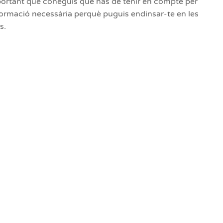
important que coneguis què has de tenir en compte per
formació necessària perquè puguis endinsar-te en les
s.