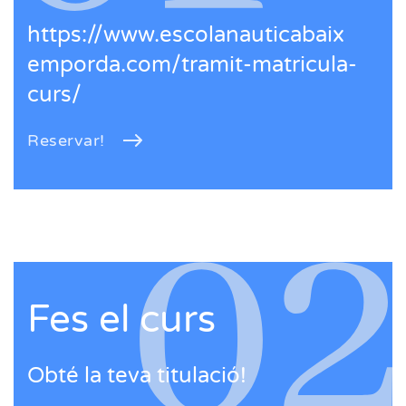
https://www.escolanauticabaix
emporda.com/tramit-matricula-
curs/
Reservar!
Fes el curs
Obté la teva titulació!