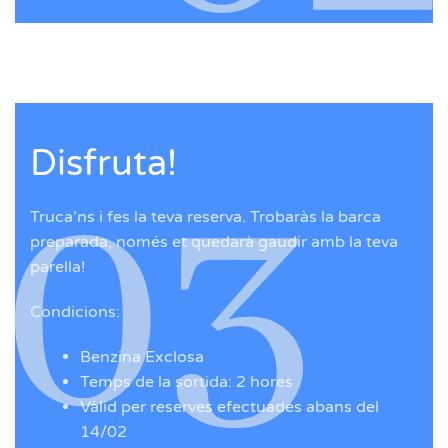
Disfruta!
Truca’ns i fes la teva reserva. Trobaràs la barca
preparada, només et quedarà gaudir amb la teva
parella!
Condicions:
Benzina Exclosa
Temps de la sortida: 2 hores
Vàlid per reserves efectuades abans del
14/02