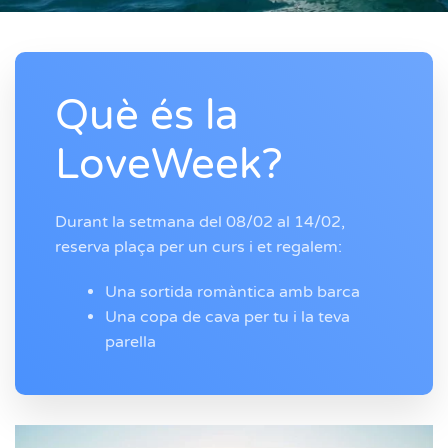
Què és la
LoveWeek?
Durant la setmana del 08/02 al 14/02,
reserva plaça per un curs i et regalem:
Una sortida romàntica amb barca
Una copa de cava per tu i la teva
parella