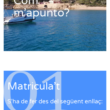
Com
m’apunto?
Matricula’t
S’ha de fer des del següent enllaç: