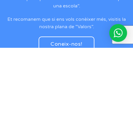
una escola".
Et recomanem que si ens vols conèixer més, visitis la
nostra plana de "Valors".
Coneix-nos!
Segueix-nos!