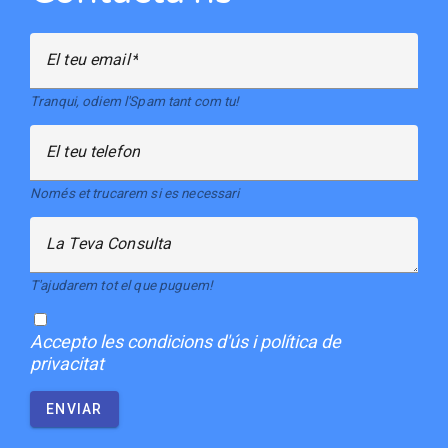
El teu email
Tranqui, odiem l'Spam tant com tu!
El teu telefon
Només et trucarem si es necessari
La Teva Consulta
T'ajudarem tot el que puguem!
Accepto
les condicions d'ús i política de
privacitat
ENVIAR