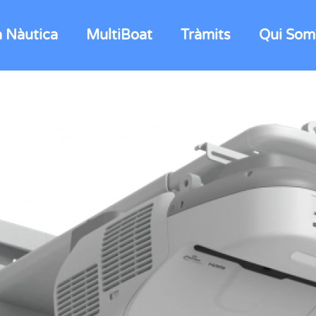
a Nàutica
MultiBoat
Tràmits
Qui Som