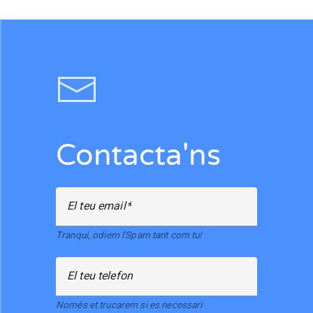
Contacta'ns
El teu email
Tranqui, odiem l'Spam tant com tu!
El teu telefon
Només et trucarem si es necessari