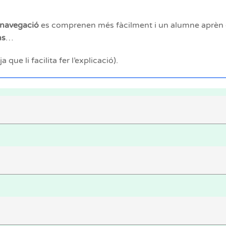
 navegació
es comprenen més fàcilment i un alumne aprèn de
ns
…
que li facilita fer l’explicació).