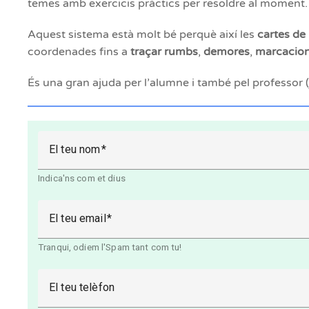
temes amb exercicis pràctics per resoldre al moment.
Aquest sistema està molt bé perquè així les
cartes de
coordenades fins a
traçar rumbs
,
demores
,
marcacio
És una gran ajuda per l’alumne i també pel professor (ja 
El teu nom
Indica'ns com et dius
El teu email
Tranqui, odiem l'Spam tant com tu!
El teu telèfon