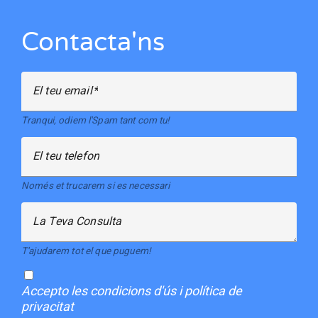
Contacta'ns
El teu email
Tranqui, odiem l'Spam tant com tu!
El teu telefon
Només et trucarem si es necessari
La Teva Consulta
T'ajudarem tot el que puguem!
Accepto
les condicions d'ús i política de
privacitat