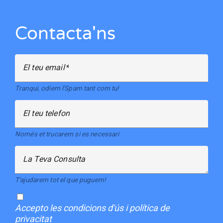
Contacta'ns
El teu email
Tranqui, odiem l'Spam tant com tu!
El teu telefon
Només et trucarem si es necessari
La Teva Consulta
T'ajudarem tot el que puguem!
Accepto
les condicions d'ús i política de
privacitat