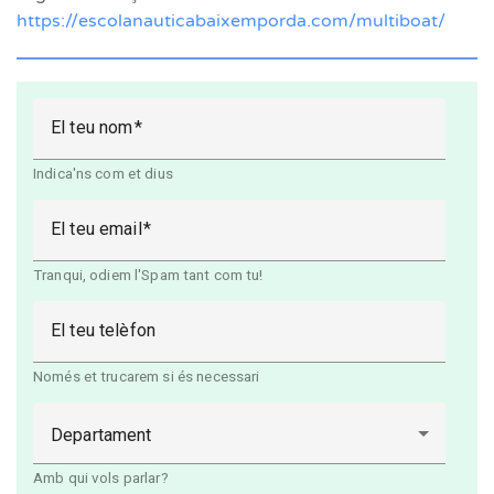
https://escolanauticabaixemporda.com/multiboat/
El teu nom
Indica'ns com et dius
El teu email
Tranqui, odiem l'Spam tant com tu!
El teu telèfon
Només et trucarem si és necessari
Departament
Amb qui vols parlar?