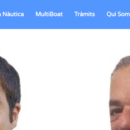
a Nàutica
MultiBoat
Tràmits
Qui Som