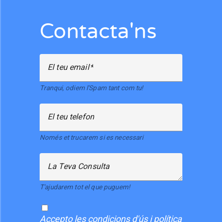
Contacta'ns
El teu email
Tranqui, odiem l'Spam tant com tu!
El teu telefon
Només et trucarem si es necessari
La Teva Consulta
T'ajudarem tot el que puguem!
Accepto
les condicions d'ús i política