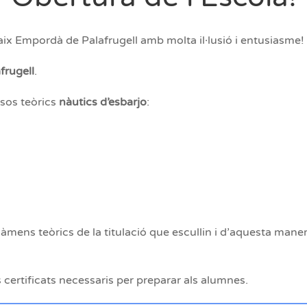
Baix Empordà de Palafrugell amb molta il·lusió i entusiasme!
frugell
.
sos teòrics
nàutics d’esbarjo
:
ens teòrics de la titulació que escullin i d’aquesta manera
s certificats necessaris per preparar als alumnes.