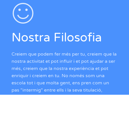
Nostra Filosofia
Creiem que podem fer més per tu, creiem que la
nostra activitat et pot influir i et pot ajudar a ser
més, creiem que la nostra experiència et pot
enriquir i creiem en tu. No només som una
escola tot i que molta gent, ens pren com un
pas "intermig" entre ells i la seva titulació,
nosaltres sabem podem ser una eina útil per a
guiar-te i fer-te camí en aquest mon tant
dispers com es la nàutica per aquest motiu ens
considerem "més que una escola".