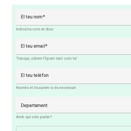
El teu nom
Indica'ns com et dius
El teu email
Tranqui, odiem l'Spam tant com tu!
El teu telèfon
Només et trucarem si és necessari
Departament
Amb qui vols parlar?