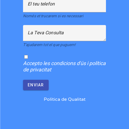
El teu telefon
Només et trucarem si es necessari
La Teva Consulta
T'ajudarem tot el que puguem!
Accepto
les condicions d'ús i política
de privacitat
ENVIAR
Política de Qualitat