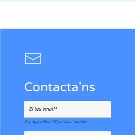
Contacta'ns
El teu email
Tranqui, odiem l'Spam tant com tu!