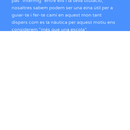
pas "intermig" entre ells i la seva titulació,
nosaltres sabem podem ser una eina útil per a
guiar-te i fer-te camí en aquest mon tant
dispers com es la nàutica per aquest motiu ens
considerem "més que una escola".
Et recomanem que si ens vols conèixer més,
visitis la nostra plana de "Valors".
Coneix-nos!
Segueix-nos!