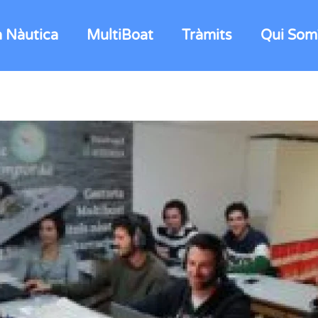
a Nàutica
MultiBoat
Tràmits
Qui Som