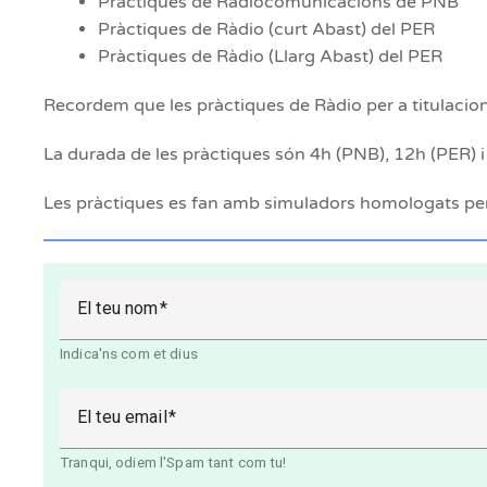
Pràctiques de Radiocomunicacions de PNB
Pràctiques de Ràdio (curt Abast) del PER
Pràctiques de Ràdio (Llarg Abast) del PER
Recordem que les pràctiques de Ràdio per a titulacions
La durada de les pràctiques són 4h (PNB), 12h (PER) i
Les pràctiques es fan amb simuladors homologats per
El teu nom
Indica'ns com et dius
El teu email
Tranqui, odiem l'Spam tant com tu!