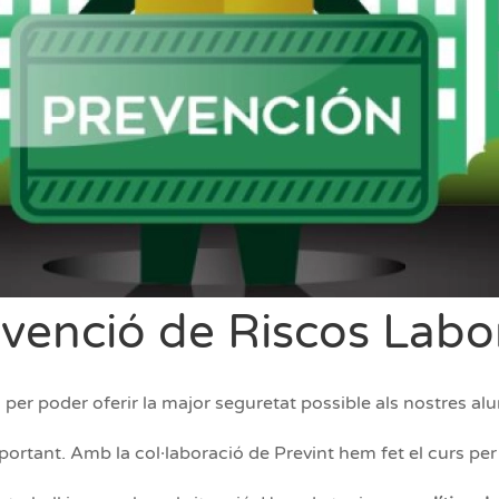
venció de Riscos Labo
per poder oferir la major seguretat possible als nostres al
ortant. Amb la col·laboració de Prevint hem fet el curs per 