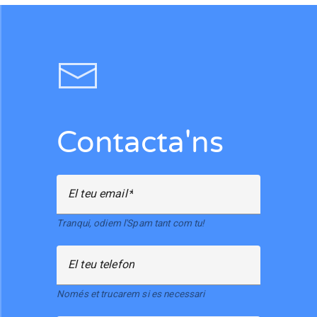
Contacta'ns
El teu email
Tranqui, odiem l'Spam tant com tu!
El teu telefon
Només et trucarem si es necessari