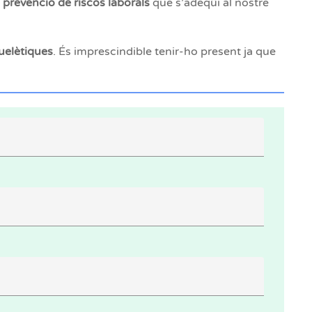
e prevenció de riscos laborals
que s’adeqüi al nostre
uelètiques
. És imprescindible tenir-ho present ja que