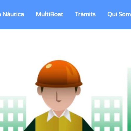
a Nàutica
MultiBoat
Tràmits
Qui Som