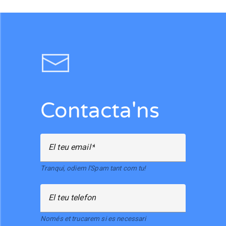
Contacta'ns
El teu email
Tranqui, odiem l'Spam tant com tu!
El teu telefon
Només et trucarem si es necessari