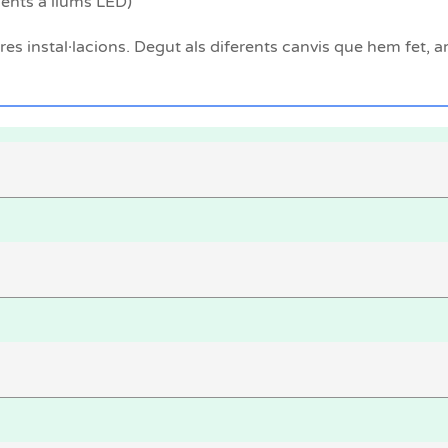
cents a llums LED)
s instal·lacions. Degut als diferents canvis que hem fet, ara