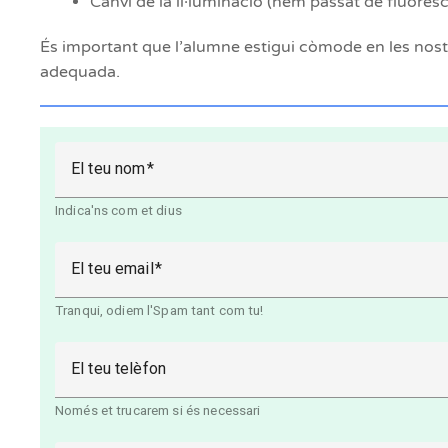
Canvi de la il·luminació (hem passat de fluores
És important que l’alumne estigui còmode en les nostre
adequada.
El teu nom
Indica'ns com et dius
El teu email
Tranqui, odiem l'Spam tant com tu!
El teu telèfon
Només et trucarem si és necessari