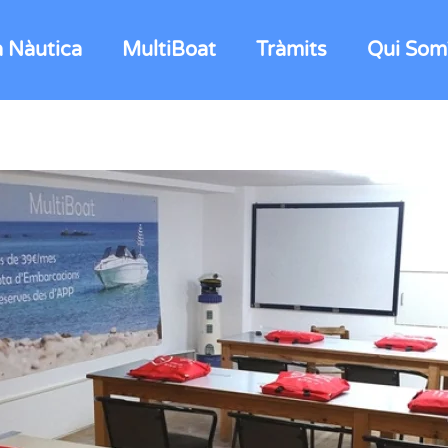
a Nàutica
MultiBoat
Tràmits
Qui Som