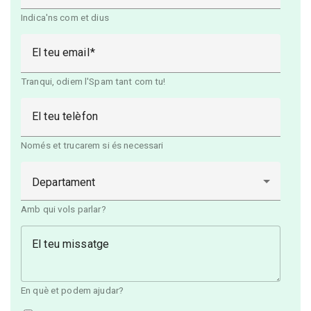
Indica'ns com et dius
El teu email
Tranqui, odiem l'Spam tant com tu!
El teu telèfon
Només et trucarem si és necessari
Departament
Amb qui vols parlar?
El teu missatge
En què et podem ajudar?