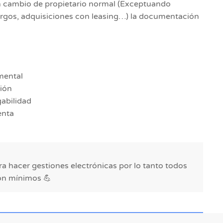
n cambio de propietario normal (Exceptuando
rgos, adquisiciones con leasing…) la documentación
mental
ión
gabilidad
enta
a hacer gestiones electrónicas por lo tanto todos
on mínimos 💪