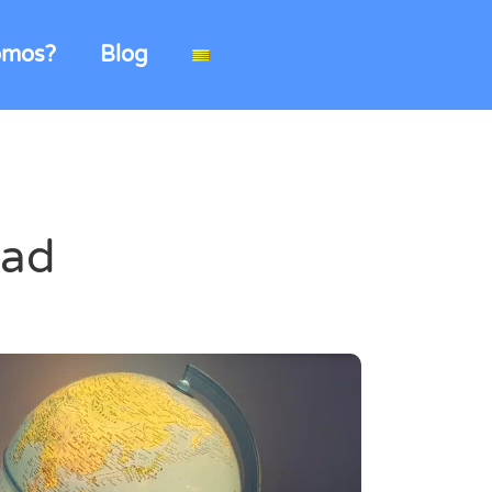
omos?
Blog
dad