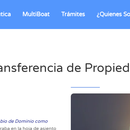
tica
MultiBoat
Trámites
¿Quienes S
ansferencia de Propie
bio de Dominio como
graba en la hoja de asiento