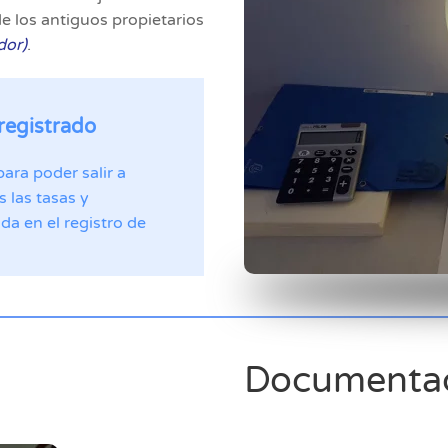
e los antiguos propietarios
or)
.
 registrado
ara poder salir a
 las tasas y
a en el registro de
Documentac