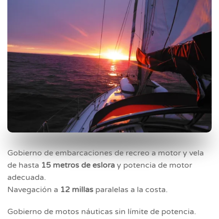
Gobierno de embarcaciones de recreo a motor y vela
de hasta
15 metros de eslora
y potencia de motor
adecuada.
Navegación a
12 millas
paralelas a la costa.
Gobierno de motos náuticas sin límite de potencia.