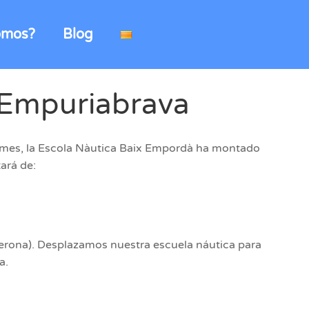
omos?
Blog
n Empuriabrava
ste mes, la Escola Nàutica Baix Empordà ha montado
ará de:
Gerona). Desplazamos nuestra escuela náutica para
a.