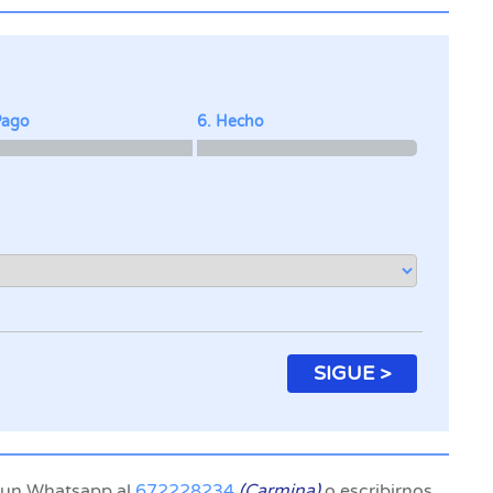
Pago
6. Hecho
SIGUE >
r un Whatsapp al
672228234
(Carmina)
o escribirnos