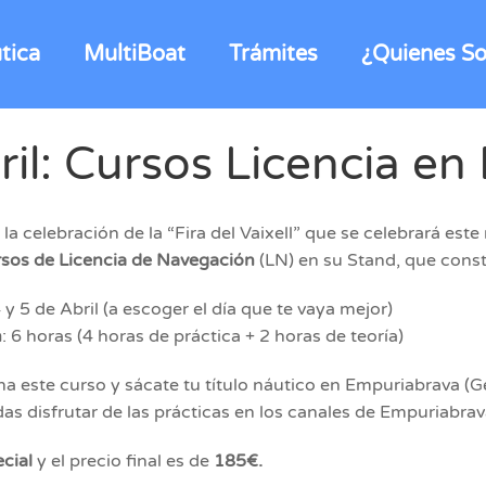
tica
MultiBoat
Trámites
¿Quienes S
bril: Cursos Licencia e
 la celebración de la “Fira del Vaixell” que se celebrará e
sos de Licencia de Navegación
(LN) en su Stand, que const
 4 y 5 de Abril (a escoger el día que te vaya mejor)
n
: 6 horas (4 horas de práctica + 2 horas de teoría)
a este curso y sácate tu título náutico en Empuriabrava (
as disfrutar de las prácticas en los canales de Empuriabrav
cial
y el precio final es de
185€.