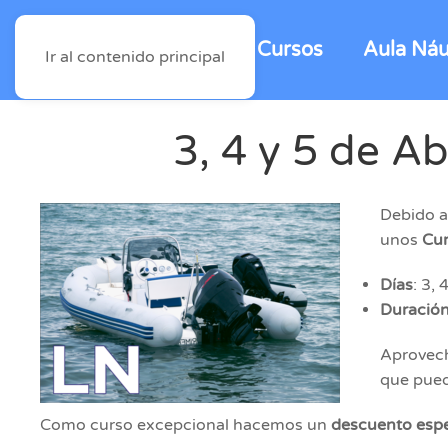
Cursos
Aula Náu
Ir al contenido principal
3, 4 y 5 de A
Debido a
unos
Cur
Días
: 3,
Duració
Aprovech
que pued
Como curso excepcional hacemos un
descuento espe