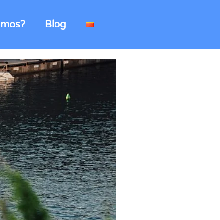
omos?
Blog