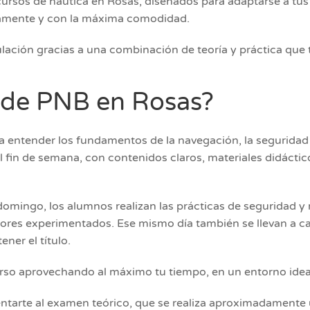
rsos de náutica en Rosas, diseñados para adaptarse a tus 
idamente y con la máxima comodidad.
lación gracias a una combinación de teoría y práctica que t
o de PNB en Rosas?
ra entender los fundamentos de la navegación, la segurida
al fin de semana, con contenidos claros, materiales didác
 domingo, los alumnos realizan las prácticas de seguridad y
ores experimentados. Ese mismo día también se llevan a cab
ner el título.
rso aprovechando al máximo tu tiempo, en un entorno ideal
esentarte al examen teórico, que se realiza aproximadamen