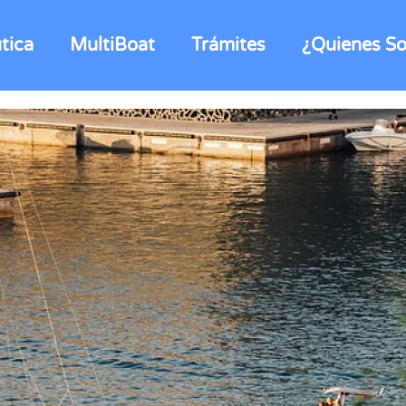
tica
MultiBoat
Trámites
¿Quienes S