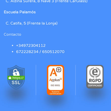
C. Alzina Surera, 8 Nave 3 (Frente CarGlass)
Escuela Palamós
C. Catifa, 5 (Frente la Lonja)
Contacto
+34972304112
672228234 /
650512070