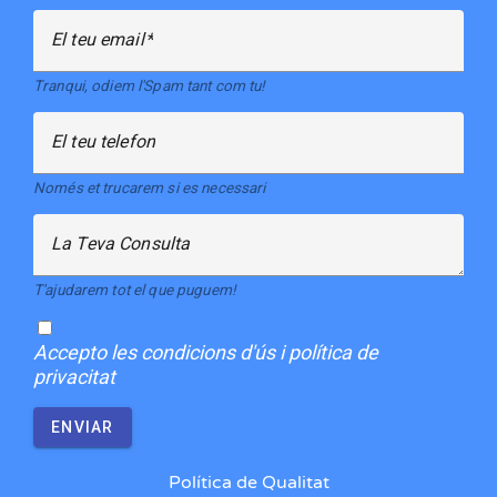
El teu email
Tranqui, odiem l'Spam tant com tu!
El teu telefon
Només et trucarem si es necessari
La Teva Consulta
T'ajudarem tot el que puguem!
Accepto
les condicions d'ús i política de
privacitat
ENVIAR
Política de Qualitat