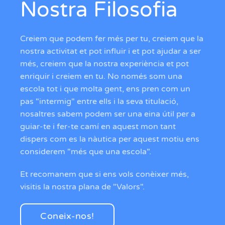
Nostra Filosofia
Creiem que podem fer més per tu, creiem que la
nostra activitat et pot influir i et pot ajudar a ser
més, creiem que la nostra experiència et pot
enriquir i creiem en tu. No només som una
escola tot i que molta gent, ens pren com un
pas "intermig" entre ells i la seva titulació,
nosaltres sabem podem ser una eina útil per a
guiar-te i fer-te camí en aquest mon tant
dispers com es la nàutica per aquest motiu ens
considerem "més que una escola".
Et recomanem que si ens vols conèixer més,
visitis la nostra plana de "Valors".
Coneix-nos!