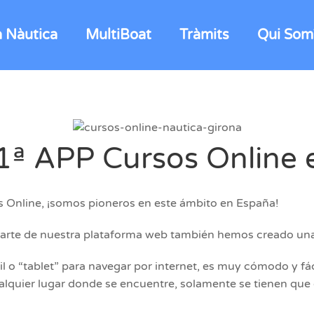
a Nàutica
MultiBoat
Tràmits
Qui Som
1ª APP Cursos Online
s Online, ¡somos pioneros en este ámbito en España!
parte de nuestra plataforma web también hemos creado una a
il o “tablet” para navegar por internet, es muy cómodo y fá
ualquier lugar donde se encuentre, solamente se tienen que