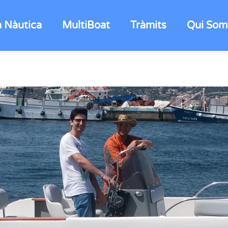
a Nàutica
MultiBoat
Tràmits
Qui Som