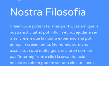
Nostra Filosofia
Creiem que podem fer més per tu, creiem que la
nostra activitat et pot influir i et pot ajudar a ser
més, creiem que la nostra experiència et pot
enriquir i creiem en tu. No només som una
escola tot i que molta gent, ens pren com un
pas "intermig" entre ells i la seva titulació,
nosaltres sabem podem ser una eina útil per a
guiar-te i fer-te camí en aquest mon tant
dispers com es la nàutica per aquest motiu ens
considerem "més que una escola".
Et recomanem que si ens vols conèixer més,
visitis la nostra plana de "Valors".