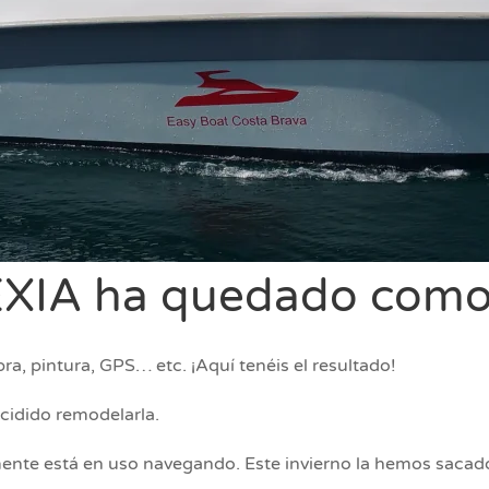
EXIA ha quedado como
ra, pintura, GPS… etc. ¡Aquí tenéis el resultado!
cidido remodelarla.
nte está en uso navegando. Este invierno la hemos sacad