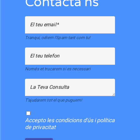
Contacta'ns
El teu email
Tranqui, odiem l'Spam tant com tu!
El teu telefon
Només et trucarem si es necessari
La Teva Consulta
T'ajudarem tot el que puguem!
Accepto
les condicions d'ús i política
de privacitat