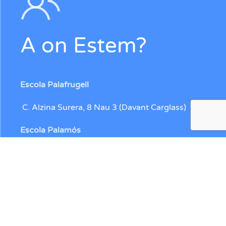
A on Estem?
Escola Palafrugell
C. Alzina Surera, 8 Nau 3 (Davant Carglass)
Escola Palamós
C. Catifa, 5 (Davant de la Llotja)
Contacte
972304112
672228234
/
650512070