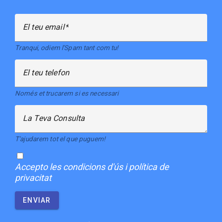
El teu email
Tranqui, odiem l'Spam tant com tu!
El teu telefon
Només et trucarem si es necessari
La Teva Consulta
T'ajudarem tot el que puguem!
Accepto
les condicions d'ús i política de
privacitat
ENVIAR