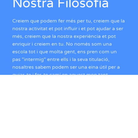
Nostra Filosofia
Creiem que podem fer més per tu, creiem que la
nostra activitat et pot influir i et pot ajudar a ser
més, creiem que la nostra experiència et pot
enriquir i creiem en tu. No només som una
escola tot i que molta gent, ens pren com un
pas "intermig" entre ells i la seva titulació,
nosaltres sabem podem ser una eina útil per a
guiar-te i fer-te camí en aquest mon tant
dispers com es la nàutica per aquest motiu ens
considerem "més que una escola".
Et recomanem que si ens vols conèixer més,
visitis la nostra plana de "Valors".
Coneix-nos!