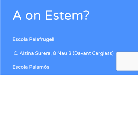
A on Estem?
Escola Palafrugell
C. Alzina Surera, 8 Nau 3 (Davant Carglass)
Escola Palamós
C. Catifa, 5 (Davant de la Llotja)
Contacte
972304112
672228234
/
650512070