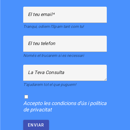
El teu email
Tranqui, odiem l'Spam tant com tu!
El teu telefon
Només et trucarem si es necessari
La Teva Consulta
T'ajudarem tot el que puguem!
Accepto
les condicions d'ús i política
de privacitat
ENVIAR