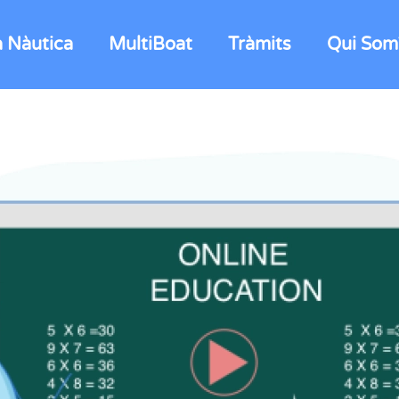
a Nàutica
MultiBoat
Tràmits
Qui Som